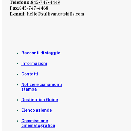
Telefono:
845-747-4449
Fax:
845-747-4468
E-mail:
hello@sullivancatskills.com
Racconti di viaggio
Informazioni
Contatti
Notizie e comunicati
stampa
Destination Guide
Elenco aziende
Commissione
cinematografica