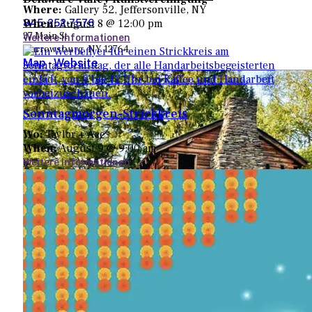
Where:
Gallery 52, Jeffersonville, NY
When:
August 8 @ 12:00 pm
845-252-7576
37 Main St.
Weitere Informationen
Narrowsburg, NY 12764
Map
-
Website
Sonntagmorgen-Strickkreis
Wo:
Taylor + Ace
When:
August 9 @ 9:00 am
Weitere Informationen