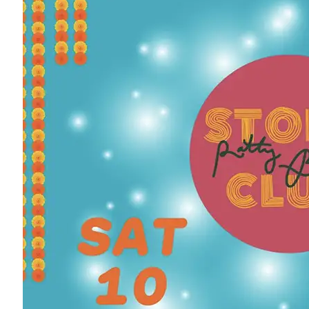
Fort Delaware Museum für Kolonialgeschichte
845-252-6660
6615 State Rte. 97
Narrowsburg, NY 12764
Map
-
Website