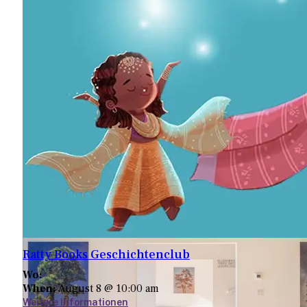
Catskill Fliegenfischerzentrum & Museum
845-439-4810
1031 Old Rt. 17
Livingston Manor, NY 12758
Map
-
Website
Ratty Books Geschichtenclub
Wo:
When:
August 8 @ 10:00 am
Weitere Informationen