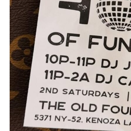
Delaware Valley Kunstvereinigung
845-252-7576
37 Main St.
Narrowsburg, NY 12764
Map
-
Website