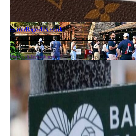
Grundlage des Funk
Gemeinschaft
,
Essen | Wein | Restaurant
,
Live-Musik
Wo:
Die alte Stiftung
When:
August 8 @ 10:00 am
Weitere Informationen
Fort Delaware Museum für Kolonialgeschichte
845-252-6660
6615 State Rte. 97
Narrowsburg, NY 12764
Map
-
Website