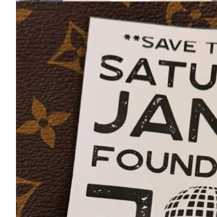
Catskill Kunstraum
845-436-4227
48 Main St
Livingston Manor, NY 12758
Map
-
Website