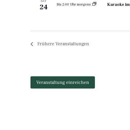
SAT
Karaoke im
Bis 2:00 Uhr morgens
24
Frühere
Veranstaltungen
Veranstaltung einreichen