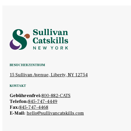
BESUCHERZENTRUM
15 Sullivan Avenue, Liberty, NY 12754
KONTAKT
Gebührenfrei:
800-882-CATS
Telefon:
845-747-4449
Fax:
845-747-4468
E-Mail:
hello@sullivancatskills.com