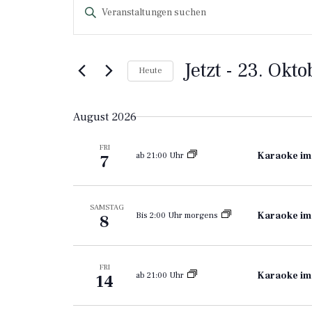
Veranstaltungssuche
Geben
und
Sie
ein
Ansichten-
Stichwort
ein.
Navigation
Jetzt
 - 
23. Okto
Heute
Suchen
Sie
Datum
nach
auswählen.
Veranstaltungen
August 2026
anhand
eines
FRI
Karaoke im
ab 21:00 Uhr
7
Stichworts.
SAMSTAG
Karaoke im
Bis 2:00 Uhr morgens
8
FRI
Karaoke im
ab 21:00 Uhr
14