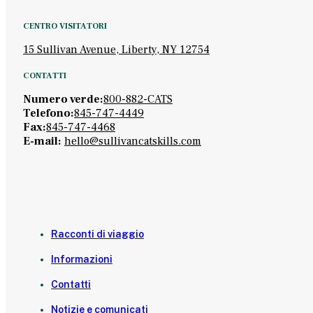
CENTRO VISITATORI
15 Sullivan Avenue, Liberty, NY 12754
CONTATTI
Numero verde:
800-882-CATS
Telefono:
845-747-4449
Fax:
845-747-4468
E-mail:
hello@sullivancatskills.com
Racconti di viaggio
Informazioni
Contatti
Notizie e comunicati