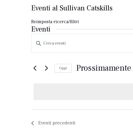
Eventi al Sullivan Catskills
Reimposta ricerca/filtri
Eventi
Ricerca
Inserisci
eventi
parola
chiave.
e
Cerca
eventi
navigazione
Prossimamente
Oggi
per
tra
parola
Seleziona
chiave.
la
le
data.
visualizzazioni
Eventi
precedenti