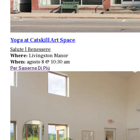
Yoga at Catskill Art Space
Salute | Benessere
Where:
Livingston Manor
When:
agosto 8 @ 10:30 am
Per Saperne Di Più