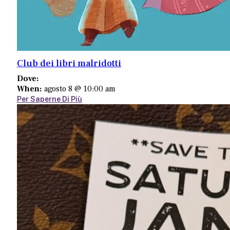
Club dei libri malridotti
Dove:
When:
agosto 8 @ 10:00 am
Per Saperne Di Più