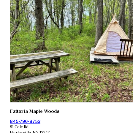
Fattoria Maple Woods
845-796-8753
81 Cole Rd
Hurleyville, NY 12747