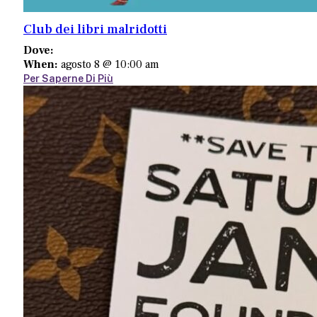
Club dei libri malridotti
Dove:
When:
agosto 8 @ 10:00 am
Per Saperne Di Più