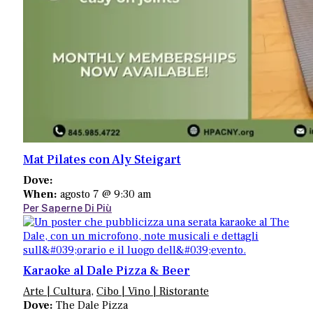
Fattoria Maple Woods
845-796-8753
81 Cole Rd
Hurleyville, NY 12747
Map
-
Website
Mat Pilates con Aly Steigart
Dove:
When:
agosto 7 @ 9:30 am
Per Saperne Di Più
Karaoke al Dale Pizza & Beer
Arte | Cultura
,
Cibo | Vino | Ristorante
Dove:
The Dale Pizza