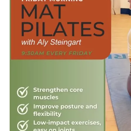
Ranch Driftwood
845-583-5555
49 Kilcoin Road
White Lake, NY 12786
Map
-
Website