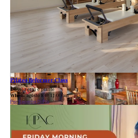
845-482-3993
190 Hemmer Rd.
Jeffersonville, NY 12748
Map
-
Website
Pilates Reformer Class
Dove:
corpi e piante
When:
agosto 8 @ 11:00 am
Per Saperne Di Più