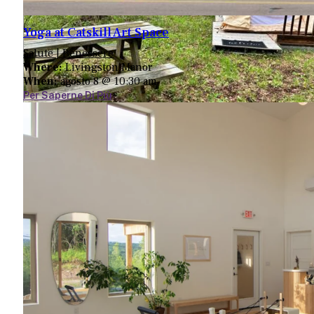
Yoga at Catskill Art Space
Salute | Benessere
Where:
Livingston Manor
When:
agosto 8 @ 10:30 am
Per Saperne Di Più
Fattoria Maple Woods
845-796-8753
81 Cole Rd
Hurleyville, NY 12747
Map
-
Website
Fattoria Bridle Hill