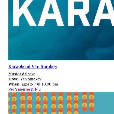
Karaoke al Van Smokey
Musica dal vivo
Dove:
Van Smokey
When:
agosto 7 @ 10:00 pm
Per Saperne Di Più