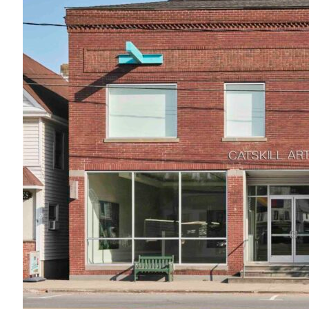
Ranch Driftwood
845-583-5555
49 Kilcoin Road
White Lake, NY 12786
Map
-
Website