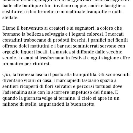
baite alle boutique chic, invitano coppie, amici e famiglie a
sostituire i ritmi frenetici con mattinate tranquille e notti
stellate.
Diamo il benvenuto ai creatori e ai sognatori, a coloro che
bramano la bellezza selvaggia e i legami calorosi. I mercati
contadini traboccano di prodotti freschi, i panifici nei fienili
offrono dolci mattutini e i bar nei seminterrati servono con
orgoglio liquori locali. La musica si diffonde dalle vecchie
scuole, i campi si trasformano in festival e ogni stagione offre
un motivo per riunirsi.
Qui, la frenesia lascia il posto alla tranquillità. Gli sconosciuti
diventano vicini di casa. I marciapiedi lasciano spazio a
sentieri ricoperti di fiori selvatici e percorsi tortuosi dove
l'adrenalina sale con lo scorrere impetuoso del fiume. E
quando la giornata volge al termine, il cielo si apre in un
milione di stelle, augurandoti la buonanotte.