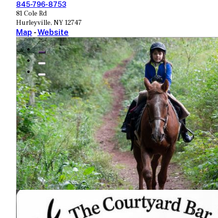
845-796-8753
81 Cole Rd
Hurleyville, NY 12747
Map
-
Website
Voir plus
ÉVÉNEMENTS À VENIR