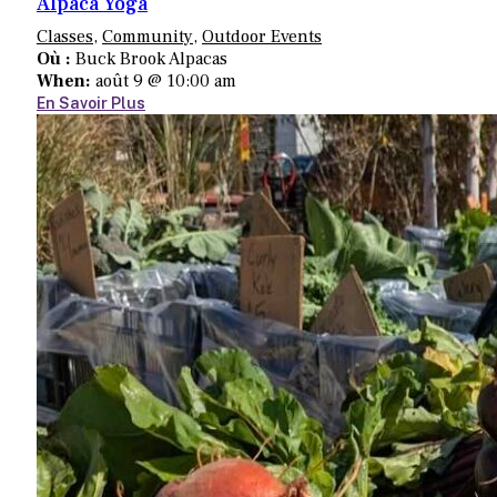
Alpaca Yoga
Classes
,
Community
,
Outdoor Events
Où :
Buck Brook Alpacas
When:
août 9 @ 10:00 am
En Savoir Plus