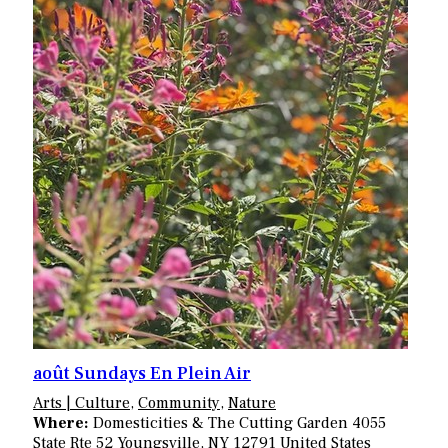
août Sundays En Plein Air
Arts | Culture
,
Community
,
Nature
Where:
Domesticities & The Cutting Garden 4055
State Rte 52 Youngsville, NY 12791 United States