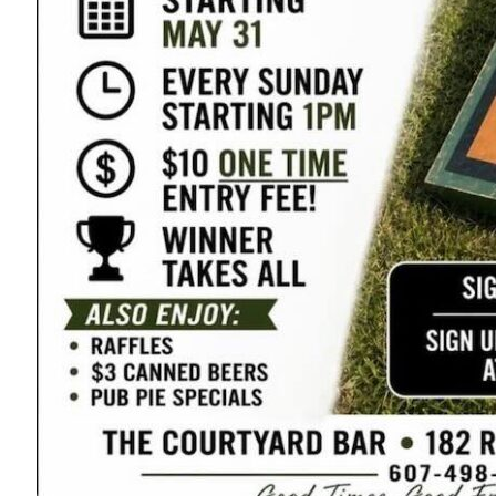
Ranch Driftwood
845-583-5555
49 Kilcoin Road
White Lake, NY 12786
Map
-
Website