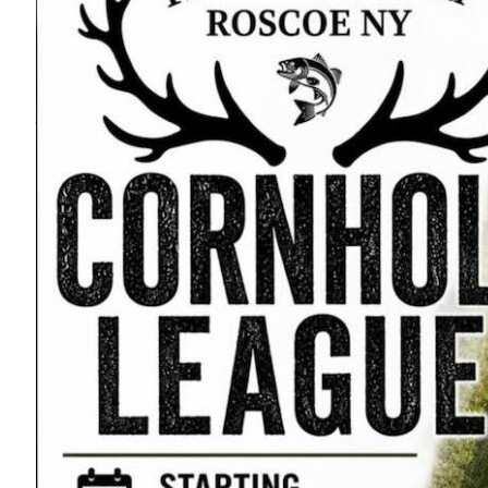
Ferme Bridle Hill
845-482-3993
190 Hemmer Rd.
Jeffersonville, NY 12748
Map
-
Website