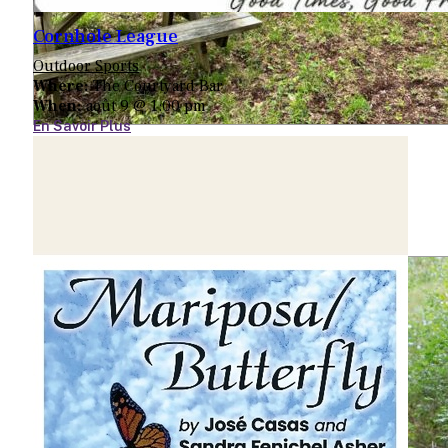
Cornhole League
Outdoor Sports
Where:
The Courtyard Bar
When:
août 9 @ 1:00 pm
En Savoir Plus
Ferme Maple Woods
845-796-8753
81 Cole Rd
Hurleyville, NY 12747
Map
-
Website