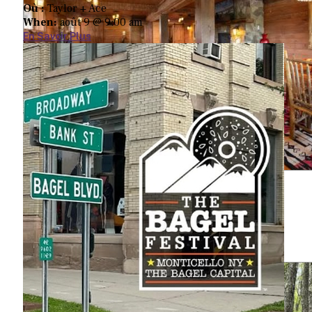
Où :
Taylor + Ace
When:
août 9 @ 9:00 am
En Savoir Plus
Ranch Driftwood
845-583-5555
49 Kilcoin Road
White Lake, NY 12786
Map
-
Website