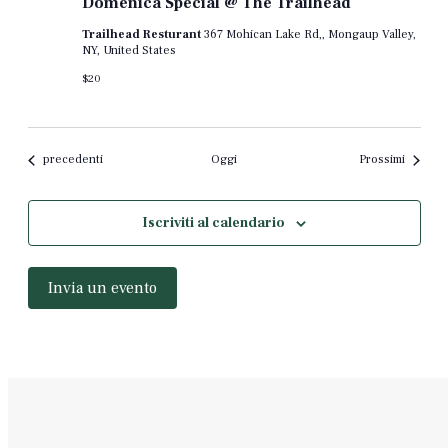
Domenica Special @ The Trailhead
Trailhead Resturant
367 Mohican Lake Rd,, Mongaup Valley,
NY, United States
$20
Eventi
eventi
precedenti
Oggi
Prossimi
Iscriviti al calendario
Invia un evento