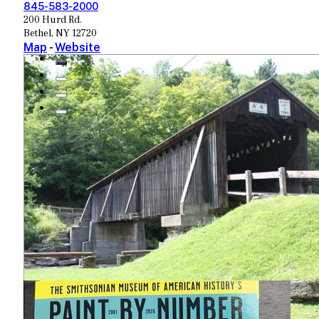
845-583-2000
200 Hurd Rd.
Bethel, NY 12720
Map
-
Website
Ver mais
PRÓXIMOS EVENTOS