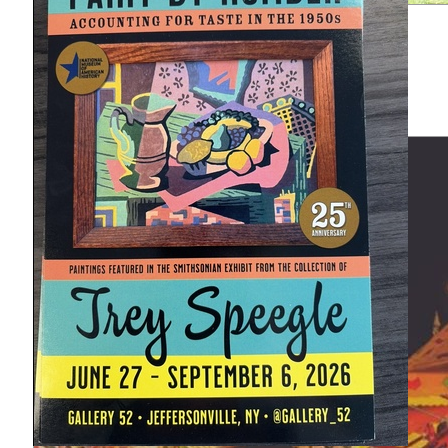
Ponte Coberta de Beaverkill
845-807-0287
3 Ragin Road
Roscoe, NY 12776
Map
-
Website