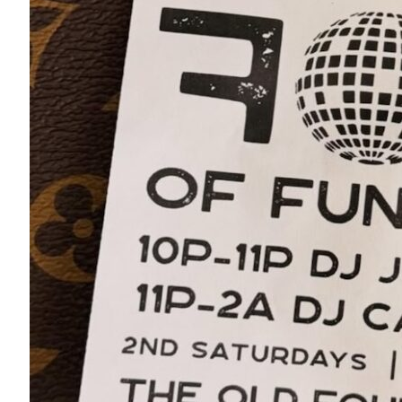
Sociedade Agrícola de Neversink
Grahamsville Fairgrounds
Grahamsville, NY 12740
Map
-
Website