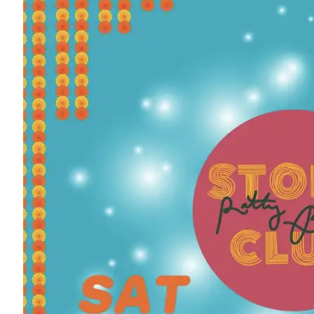
Mansão Burn Brae
845-856-3335
573 High Rd.
Glen Spey, NY 12737
Map
-
Website