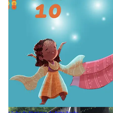
Centro de Artes Bethel Woods
845-583-2000
200 Hurd Rd.
Bethel, NY 12720
Map
-
Website