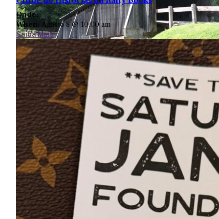
Clube de Histórias da Ratty Books
Onde:
When:
Agosto 8 @ 10:00 am
Saiba Mais
Ponte Coberta de Beaverkill
845-807-0287
3 Ragin Road
Roscoe, NY 12776
Map
-
Website