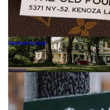
Fundação do Funk
Comunidade
,
Comida | Vinho | Restaurante
,
Música ao
vivo
Onde:
A Antiga Fundação
When:
Agosto 8 @ 10:00 am
Saiba Mais
Mansão Burn Brae
845-856-3335
573 High Rd.
Glen Spey, NY 12737