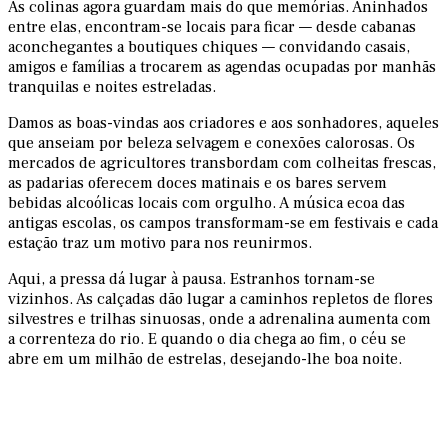
As colinas agora guardam mais do que memórias. Aninhados
entre elas, encontram-se locais para ficar — desde cabanas
aconchegantes a boutiques chiques — convidando casais,
amigos e famílias a trocarem as agendas ocupadas por manhãs
tranquilas e noites estreladas.
Damos as boas-vindas aos criadores e aos sonhadores, aqueles
que anseiam por beleza selvagem e conexões calorosas. Os
mercados de agricultores transbordam com colheitas frescas,
as padarias oferecem doces matinais e os bares servem
bebidas alcoólicas locais com orgulho. A música ecoa das
antigas escolas, os campos transformam-se em festivais e cada
estação traz um motivo para nos reunirmos.
Aqui, a pressa dá lugar à pausa. Estranhos tornam-se
vizinhos. As calçadas dão lugar a caminhos repletos de flores
silvestres e trilhas sinuosas, onde a adrenalina aumenta com
a correnteza do rio. E quando o dia chega ao fim, o céu se
abre em um milhão de estrelas, desejando-lhe boa noite.