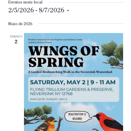
Eventos neste local
2/5/2026
 - 
8/7/2026
Selecione
a
Maio de 2026
data.
SÁBADO
2