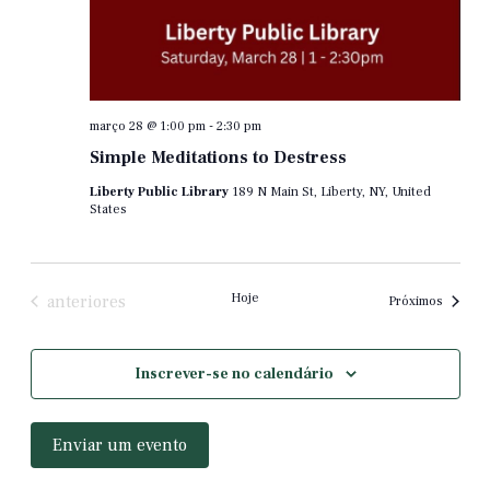
março 28 @ 1:00 pm
-
2:30 pm
Simple Meditations to Destress
Liberty Public Library
189 N Main St, Liberty, NY, United
States
Eventos
Hoje
anteriores
evento
Próximos
Inscrever-se no calendário
Enviar um evento