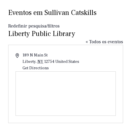
Eventos em Sullivan Catskills
Redefinir pesquisa/filtros
Liberty Public Library
« Todos os eventos
Endereço
189 N Main St
Liberty
,
NY
12754
United States
Get Directions