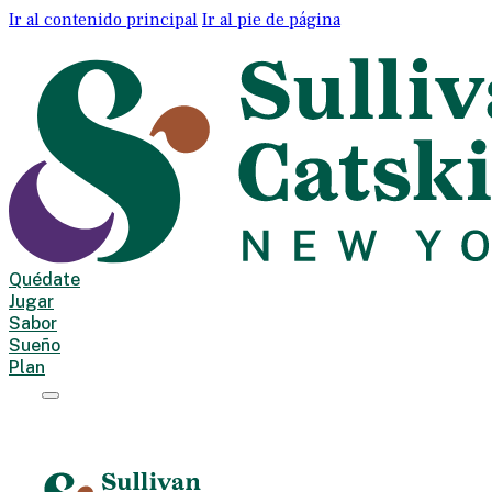
Ir al contenido principal
Ir al pie de página
Quédate
Jugar
Sabor
Sueño
Plan