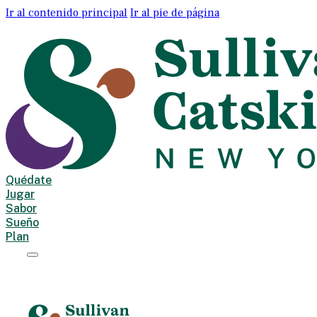
Ir al contenido principal
Ir al pie de página
Quédate
Jugar
Sabor
Sueño
Plan