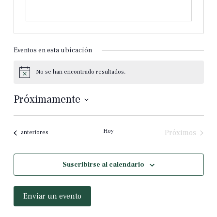
Eventos en esta ubicación
No se han encontrado resultados.
Aviso
Próximamente
Selecciona
la
fecha.
Hoy
Próximos
Eventos
anteriores
eventos
Suscribirse al calendario
Enviar un evento